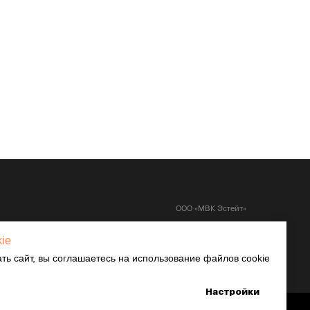
ООО «МВК Эстейт»
Договор публичной оферты
Политика обработки персональных данных
kie
Согласие на обработку персональных данных
ть сайт, вы соглашаетесь на использование файлов cookie
Политика использования Cookies
Доставка
Настройки