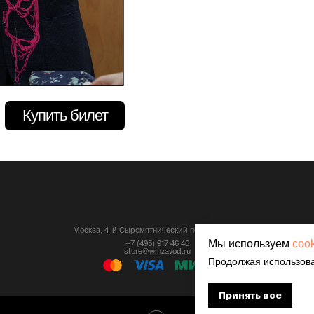
Купить билет
Москва, 4-й Сыромятнический переулок, 1/8
Мы используем
coo
+7 (495) 917 46 46
store@winzavod.ru
Продолжая использова
Принять все