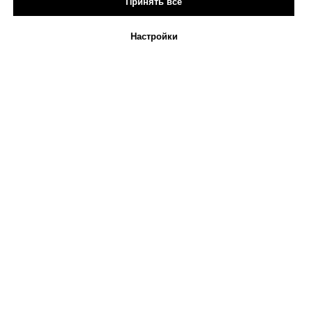
Принять все
Настройки
ООО «МВК Эстейт»
Договор публичной оферты
Политика обработки персональных данных
Согласие на обработку персональных данных
Политика использования Cookies
Доставка
Москва, 4-й Сыромятнический переулок, 1/8
+7 (495) 917 46 46
store@winzavod.ru